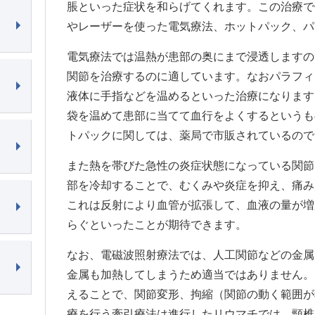
脹といった症状を和らげてくれます。この治療で
やレーザーを使った電気療法、ホットパック、パ
電気療法では温熱が患部の奥にまで浸透しますの
関節を治療するのに適しています。なおパラフィ
液体に手指などを温めるといった治療になります
袋を温めて患部に当てて血行をよくするというも
トパックに関しては、薬局で市販されているので
また熱を帯びた急性の炎症状態になっている関節
部を冷却することで、むくみや炎症を抑え、痛み
これは反射により血管が拡張して、血液の量が増
らぐといったことが期待できます。
なお、電磁波照射療法では、人工関節などの金属
金属も加熱してしまうため適当ではありません。
えることで、関節変形、拘縮（関節の動く範囲が
療を行う牽引療法は進行したリウマチでは、頸椎