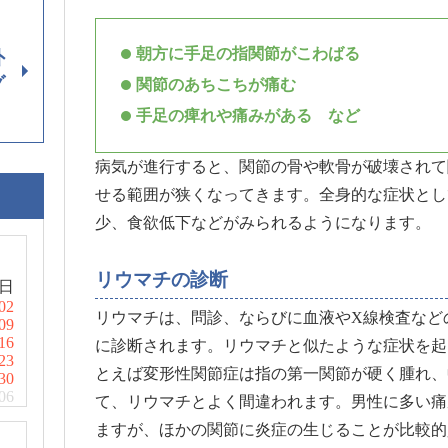
朝方に手足の指関節がこわばる
外
グ
関節のあちこちが痛む
手足の痺れや痛みがある など
病気が進行すると、関節の骨や軟骨が破壊されて
せる範囲が狭くなってきます。全身的な症状とし
少、食欲低下などがみられるようになります。
リウマチの診断
日
02
リウマチは、問診、ならびに血液やX線検査など
09
16
に診断されます。リウマチと似たような症状を起
23
とえば変形性関節症は指の第一関節が硬く腫れ、
30
06
て、リウマチとよく間違われます。男性に多い痛
ますが、ほかの関節に炎症の生じることが比較的