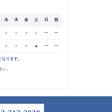
水
木
金
土
日
祝
○
○
○
○
ー
ー
○
○
○
▲
ー
ー
となります。
さい。