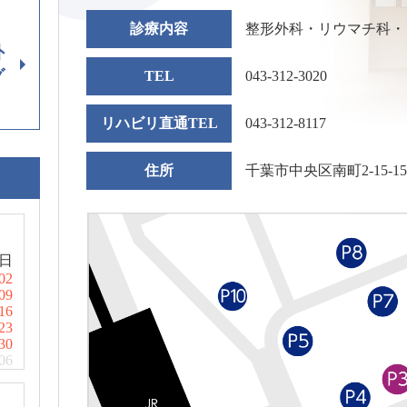
診療内容
整形外科・リウマチ科・
外
グ
TEL
043-312-3020
リハビリ直通TEL
043-312-8117
住所
千葉市中央区南町2-15-1
日
02
09
16
23
30
06