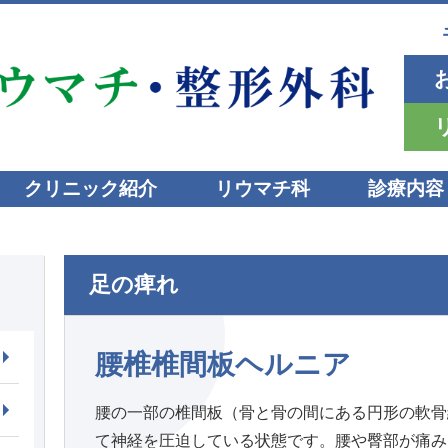
千葉県千
お
リ
クリニック紹介
リウマチ科
診療内容
足の痺れ
腰椎椎間板ヘルニア
腰の一部の椎間板（骨と骨の間にある円形の軟骨
て神経を圧迫している状態です。腰や臀部が痛み